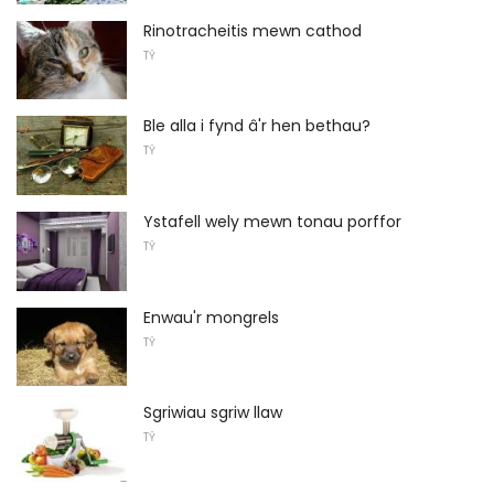
Rinotracheitis mewn cathod
TŶ
Ble alla i fynd â'r hen bethau?
TŶ
Ystafell wely mewn tonau porffor
TŶ
Enwau'r mongrels
TŶ
Sgriwiau sgriw llaw
TŶ