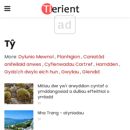
ad
Tŷ
More:
Dylunio Mewnol
,
Planhigion
,
Caniatâd
anifeiliaid anwes
,
Cyflenwadau Cartref
,
Hamdden
,
Gyda'ch dwylo eich hun
,
Gwyliau
,
Glendid
Mitiau dwr yw'r arwyddion cyntaf o
ymddangosiad a dulliau effeithiol o
ymladd
TŶ
Nha Trang - atyniadau
TŶ