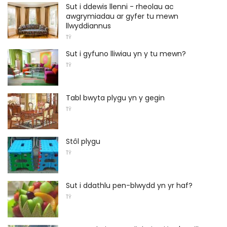
Sut i ddewis llenni - rheolau ac
awgrymiadau ar gyfer tu mewn
llwyddiannus
TŶ
Sut i gyfuno lliwiau yn y tu mewn?
TŶ
Tabl bwyta plygu yn y gegin
TŶ
Stôl plygu
TŶ
Sut i ddathlu pen-blwydd yn yr haf?
TŶ