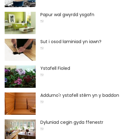
Papur wal gwyrdd ysgafn
TŶ
Sut i osod laminiad yn iawn?
TŶ
Ystafell Fioled
TŶ
Addurno'r ystafell stêm yn y baddon
TŶ
Dyluniad cegin gyda ffenestr
TŶ