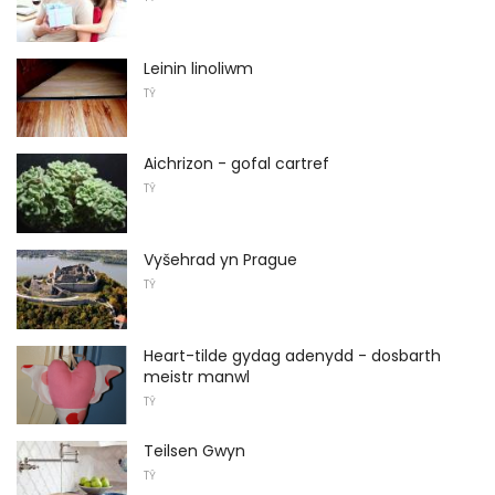
Leinin linoliwm
TŶ
Aichrizon - gofal cartref
TŶ
Vyšehrad yn Prague
TŶ
Heart-tilde gydag adenydd - dosbarth
meistr manwl
TŶ
Teilsen Gwyn
TŶ