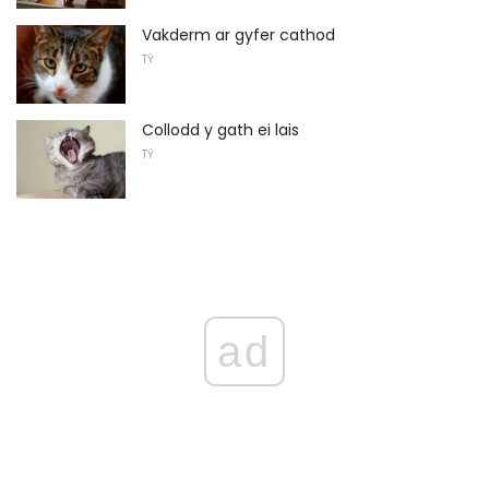
Vakderm ar gyfer cathod
TŶ
Collodd y gath ei lais
TŶ
ad