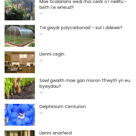
Mae Scalarians wedi rhoi ceiâr o'r neilltu -
beth i'w wneud?
TŶ
Tai gwydr polycarbonad - sut i ddewis?
TŶ
Llenni cegin
TŶ
Sawl gwaith mae gan moron ffrwyth yn eu
bywydau?
TŶ
Delphinium Centurion
TŶ
Llenni anarferol