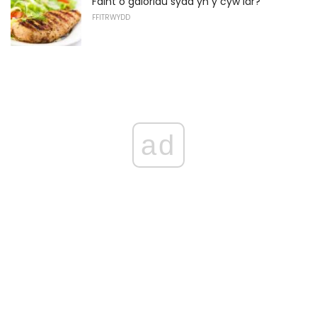
Faint o galorïau sydd yn y cyw iâr?
FFITRWYDD
ad