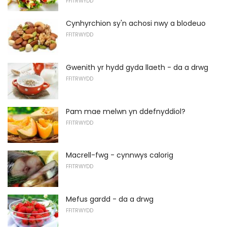
FFITRWYDD
Cynhyrchion sy'n achosi nwy a blodeuo
FFITRWYDD
Gwenith yr hydd gyda llaeth - da a drwg
FFITRWYDD
Pam mae melwn yn ddefnyddiol?
FFITRWYDD
Macrell-fwg - cynnwys calorig
FFITRWYDD
Mefus gardd - da a drwg
FFITRWYDD