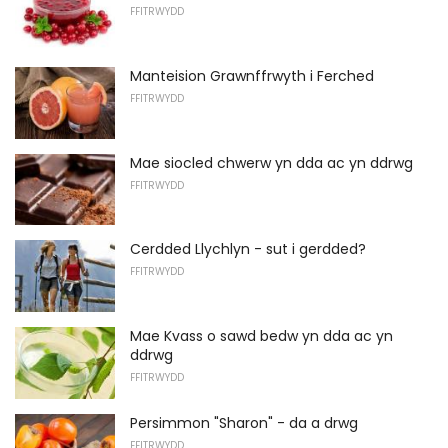
FFITRWYDD
Manteision Grawnffrwyth i Ferched
FFITRWYDD
Mae siocled chwerw yn dda ac yn ddrwg
FFITRWYDD
Cerdded Llychlyn - sut i gerdded?
FFITRWYDD
Mae Kvass o sawd bedw yn dda ac yn
ddrwg
FFITRWYDD
Persimmon "Sharon" - da a drwg
FFITRWYDD