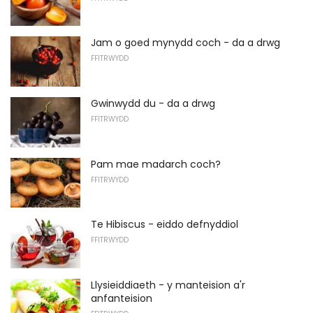
Jam o goed mynydd coch - da a drwg
FFITRWYDD
Gwinwydd du - da a drwg
FFITRWYDD
Pam mae madarch coch?
FFITRWYDD
Te Hibiscus - eiddo defnyddiol
FFITRWYDD
Llysieiddiaeth - y manteision a'r
anfanteision