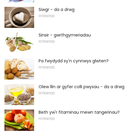
Siwgr - da a drwg
FFITRWYDD
Sinsir - gwrthgymeriadau
FFITRWYDD
Pa fwydydd sy'n cynnwys glwten?
FFITRWYDD
Olew llin ar gyfer colli pwysau - da a drwg
FFITRWYDD
Beth yw'r fitaminau mewn tangerinau?
FFITRWYDD