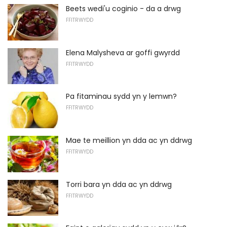
Beets wedi'u coginio - da a drwg
FFITRWYDD
Elena Malysheva ar goffi gwyrdd
FFITRWYDD
Pa fitaminau sydd yn y lemwn?
FFITRWYDD
Mae te meillion yn dda ac yn ddrwg
FFITRWYDD
Torri bara yn dda ac yn ddrwg
FFITRWYDD