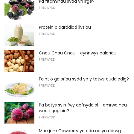
Pa fitaminau sydd yn Irge?
FFITRWYDD
Protein o darddiad llysiau
FFITRWYDD
Cnau Cnau Cnau - cynnwys calorïau
FFITRWYDD
Faint o galorïau sydd yn y tatws cuddiedig?
FFITRWYDD
Pa betys sy'n fwy defnyddiol - amrwd neu
wedi'i goginio?
FFITRWYDD
Mae jam Cowberry yn dda ac yn ddrwg