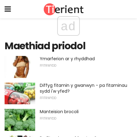
ad
Maethiad priodol
Ymarferion ar y rhyddhad
FFITRWYDD
Diffyg fitamin y gwanwyn - pa fitaminau
sydd i'w yfed?
FFITRWYDD
Manteision brocoli
FFITRWYDD