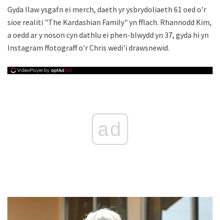
Gyda llaw ysgafn ei merch, daeth yr ysbrydoliaeth 61 oed o'r
sioe realiti "The Kardashian Family" yn fflach. Rhannodd Kim,
a oedd ar y noson cyn dathlu ei phen-blwydd yn 37, gyda hi yn
Instagram ffotograff o'r Chris wedi'i drawsnewid.
ad