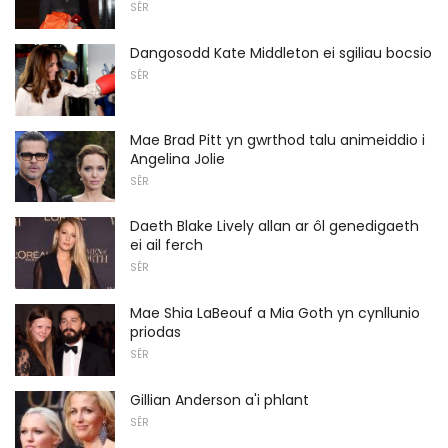
SÊR
Dangosodd Kate Middleton ei sgiliau bocsio
SÊR
Mae Brad Pitt yn gwrthod talu animeiddio i
Angelina Jolie
SÊR
Daeth Blake Lively allan ar ôl genedigaeth
ei ail ferch
SÊR
Mae Shia LaBeouf a Mia Goth yn cynllunio
priodas
SÊR
Gillian Anderson a'i phlant
SÊR