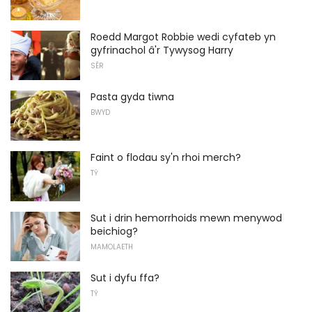
Roedd Margot Robbie wedi cyfateb yn
gyfrinachol â'r Tywysog Harry
SÊR
Pasta gyda tiwna
BWYD
Faint o flodau sy'n rhoi merch?
TŶ
Sut i drin hemorrhoids mewn menywod
beichiog?
MAMOLAETH
Sut i dyfu ffa?
TŶ