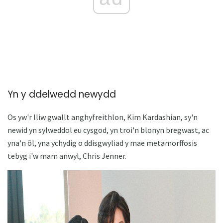
Yn y ddelwedd newydd
Os yw'r lliw gwallt anghyfreithlon, Kim Kardashian, sy'n
newid yn sylweddol eu cysgod, yn troi'n blonyn bregwast, ac
yna'n ôl, yna ychydig o ddisgwyliad y mae metamorffosis
tebyg i'w mam anwyl, Chris Jenner.