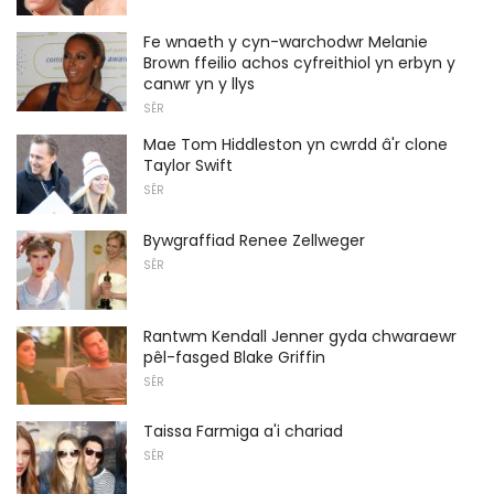
Fe wnaeth y cyn-warchodwr Melanie
Brown ffeilio achos cyfreithiol yn erbyn y
canwr yn y llys
SÊR
Mae Tom Hiddleston yn cwrdd â'r clone
Taylor Swift
SÊR
Bywgraffiad Renee Zellweger
SÊR
Rantwm Kendall Jenner gyda chwaraewr
pêl-fasged Blake Griffin
SÊR
Taissa Farmiga a'i chariad
SÊR