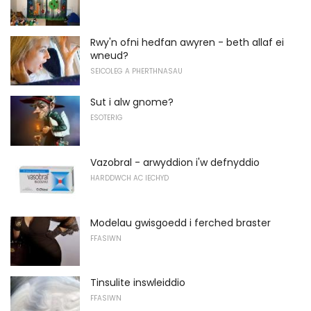
Rwy'n ofni hedfan awyren - beth allaf ei
wneud?
SEICOLEG A PHERTHNASAU
Sut i alw gnome?
ESOTERIG
Vazobral - arwyddion i'w defnyddio
HARDDWCH AC IECHYD
Modelau gwisgoedd i ferched braster
FFASIWN
Tinsulite inswleiddio
FFASIWN