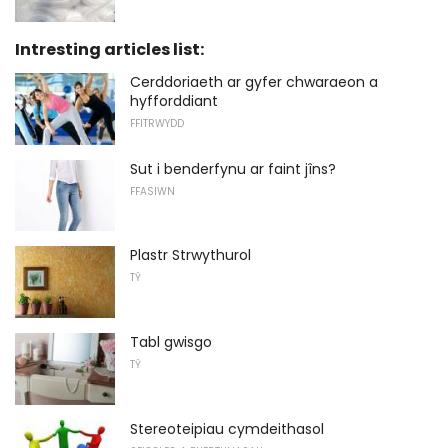
Intresting articles list:
Cerddoriaeth ar gyfer chwaraeon a
hyfforddiant
FFITRWYDD
Sut i benderfynu ar faint jîns?
FFASIWN
Plastr Strwythurol
TŶ
Tabl gwisgo
TŶ
Stereoteipiau cymdeithasol