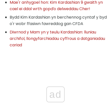
Mae'r anhygoel hon: Kim Kardashian 9 gwaith yn
cael ei ddal wrth gopďo delweddau Cher!
Bydd Kim Kardashian yn berchennog cyntaf y byd
o'r wobr ffasiwn fawreddog gan CFDA
Diwrnod y Mam yn y teulu Kardashian: lluniau
archifol, llongyfarchiadau cyffrous a datganiadau
cariad
ad