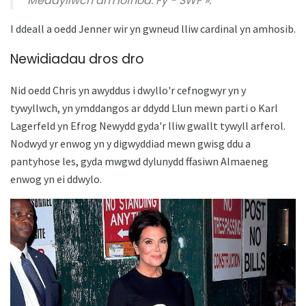
"Meddyliwch am lofnod. Fy - SWF ».
I ddeall a oedd Jenner wir yn gwneud lliw cardinal yn amhosib.
Newidiadau dros dro
Nid oedd Chris yn awyddus i dwyllo'r cefnogwyr yn y
tywyllwch, yn ymddangos ar ddydd Llun mewn parti o Karl
Lagerfeld yn Efrog Newydd gyda'r lliw gwallt tywyll arferol.
Nodwyd yr enwog yn y digwyddiad mewn gwisg ddu a
pantyhose les, gyda mwgwd dylunydd ffasiwn Almaeneg
enwog yn ei ddwylo.