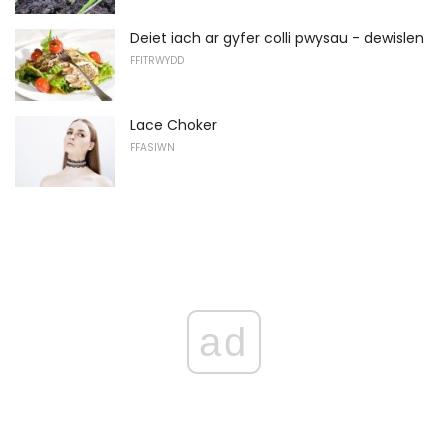
Deiet iach ar gyfer colli pwysau - dewislen
FFITRWYDD
Lace Choker
FFASIWN
ad