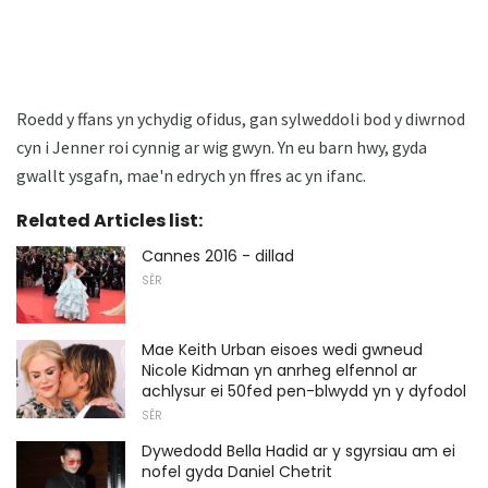
Roedd y ffans yn ychydig ofidus, gan sylweddoli bod y diwrnod
cyn i Jenner roi cynnig ar wig gwyn. Yn eu barn hwy, gyda
gwallt ysgafn, mae'n edrych yn ffres ac yn ifanc.
Related Articles list:
Cannes 2016 - dillad
SÊR
Mae Keith Urban eisoes wedi gwneud
Nicole Kidman yn anrheg elfennol ar
achlysur ei 50fed pen-blwydd yn y dyfodol
SÊR
Dywedodd Bella Hadid ar y sgyrsiau am ei
nofel gyda Daniel Chetrit