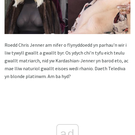
Roedd Chris Jenner am nifer o flynyddoedd yn parhau'n wir i
liw tywyll gwallt a gwallt byr. Os ydych chi'n tyfu eich teulu
gwallt matriarch, nid yw Kardashian-Jenner yn barod eto, ac
mae lliw naturiol gwallt eisoes wedi rhanio. Daeth Telediva
yn blonde platinwm. Am ba hyd?
ad