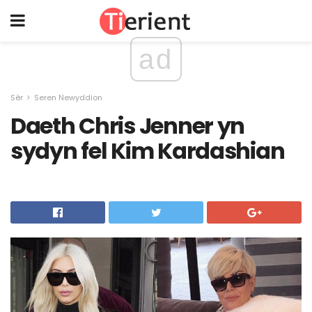
ad
Sêr
Seren Newyddion
Daeth Chris Jenner yn
sydyn fel Kim Kardashian