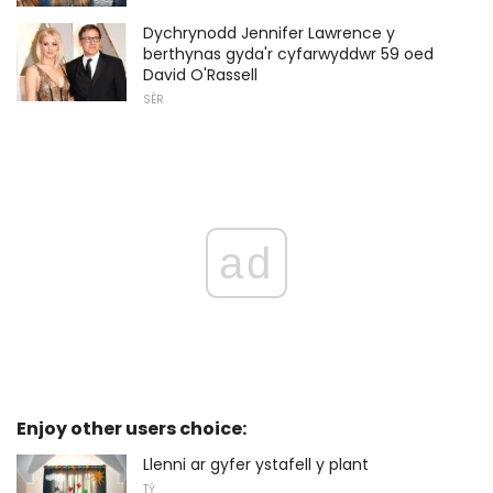
Dychrynodd Jennifer Lawrence y
berthynas gyda'r cyfarwyddwr 59 oed
David O'Rassell
SÊR
ad
Enjoy other users choice:
Llenni ar gyfer ystafell y plant
TŶ