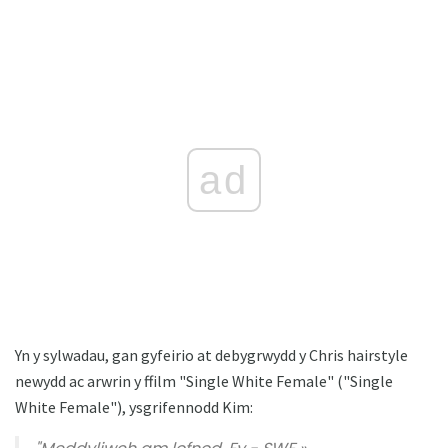
ad
Yn y sylwadau, gan gyfeirio at debygrwydd y Chris hairstyle
newydd ac arwrin y ffilm "Single White Female" ("Single
White Female"), ysgrifennodd Kim: