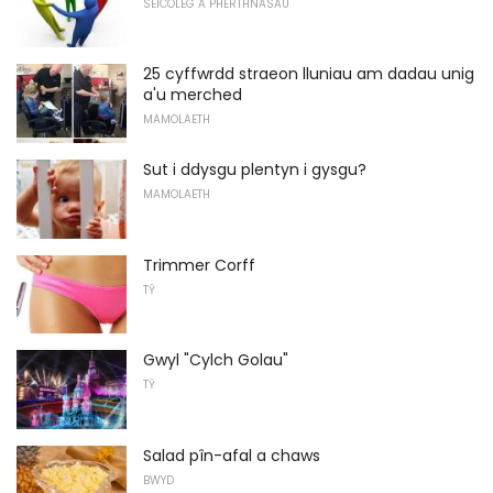
SEICOLEG A PHERTHNASAU
25 cyffwrdd straeon lluniau am dadau unig
a'u merched
MAMOLAETH
Sut i ddysgu plentyn i gysgu?
MAMOLAETH
Trimmer Corff
TŶ
Gwyl "Cylch Golau"
TŶ
Salad pîn-afal a chaws
BWYD