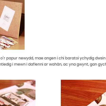
 o'r papur newydd, mae angen i chi baratoi ychydig dwsin 
ntiedig i mewn i daflenni ar wahân, ac yna gwynt, gan gyc