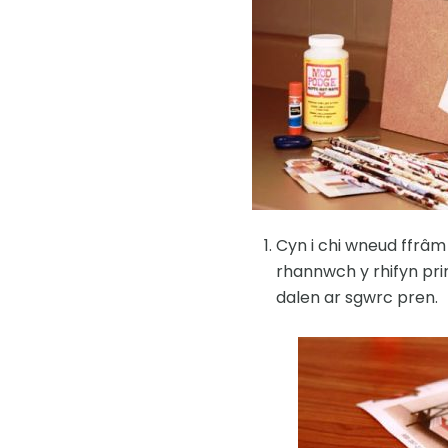
Cyn i chi wneud ffrâm
rhannwch y rhifyn pri
dalen ar sgwrc pren.