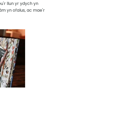
u'r llun yr ydych yn
râm yn ofalus, ac mae'r