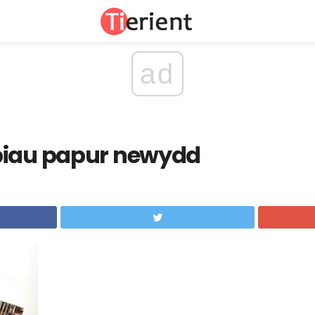
ad
biau papur newydd