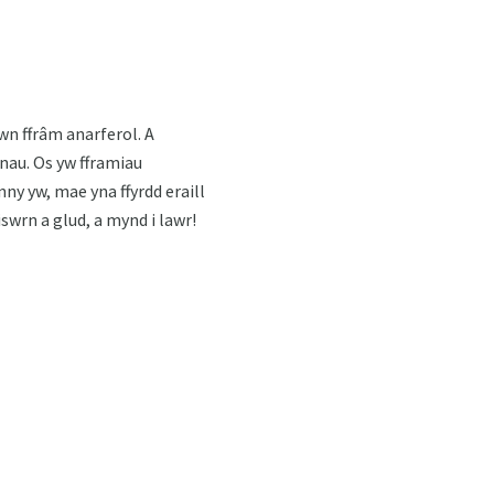
wn ffrâm anarferol. A
nau. Os yw fframiau
y yw, mae yna ffyrdd eraill
swrn a glud, a mynd i lawr!