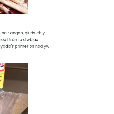
h na'r angen, gludwch y
creu ffrâm o diwbiau
yddio'r primer os nad yw