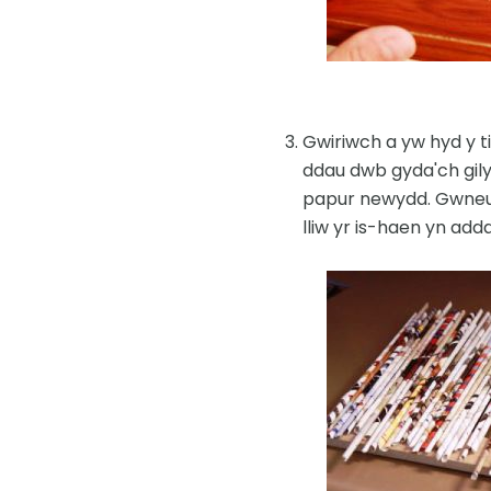
Gwiriwch a yw hyd y t
ddau dwb gyda'ch gily
papur newydd. Gwneud 
lliw yr is-haen yn addas