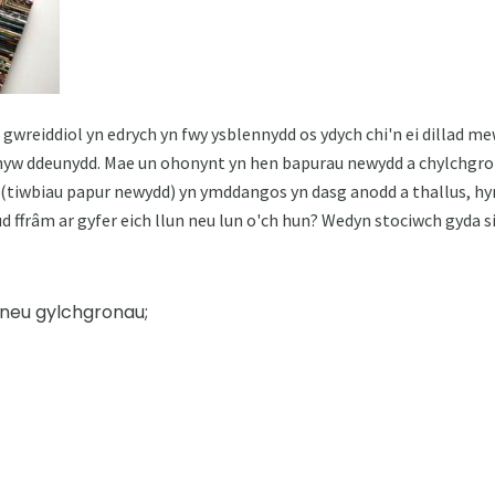
gwreiddiol yn edrych yn fwy ysblennydd os ydych chi'n ei dillad me
hyw ddeunydd. Mae un ohonynt yn hen bapurau newydd a chylchgro
tiwbiau papur newydd) yn ymddangos yn dasg anodd a thallus, hynn
 ffrâm ar gyfer eich llun neu lun o'ch hun? Wedyn stociwch gyda si
neu gylchgronau;