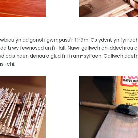
iwbiau yn ddigonol i gwmpasu'r ffrâm. Os ydynt yn fyrrac
dd trwy fewnosod un i'r llall. Nawr gallwch chi ddechrau 
cais haen denau o glud i'r ffrâm-sylfaen. Gallwch ddefn
 i chi.