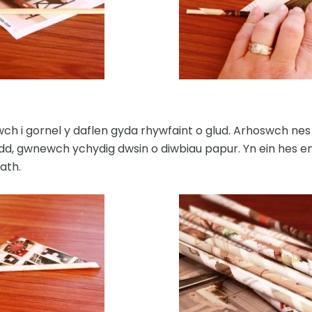
ewch i gornel y daflen gyda rhywfaint o glud. Arhoswch nes e
odd, gwnewch ychydig dwsin o diwbiau papur. Yn ein hes e
fath.