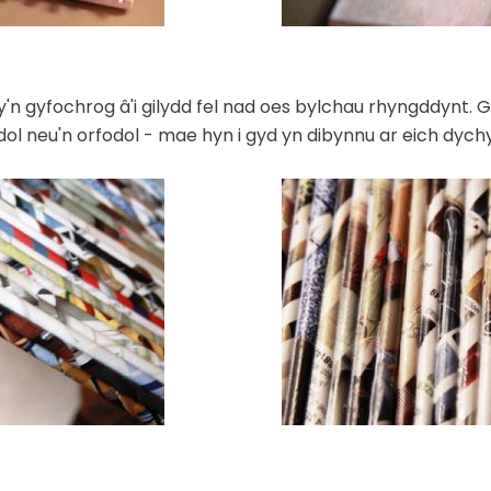
'n gyfochrog â'i gilydd fel nad oes bylchau rhyngddynt. G
ddol neu'n orfodol - mae hyn i gyd yn dibynnu ar eich dyc