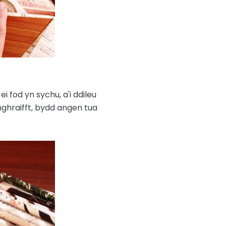
i fod yn sychu, a'i ddileu
nghraifft, bydd angen tua