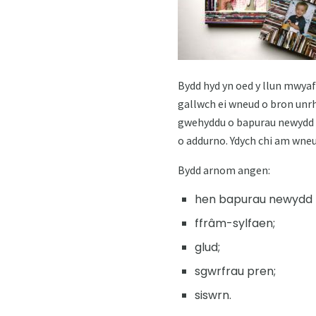
Bydd hyd yn oed y llun mwyaf 
gallwch ei wneud o bron unr
gwehyddu o bapurau newydd (
o addurno. Ydych chi am wneud
Bydd arnom angen:
hen bapurau newydd 
ffrâm-sylfaen;
glud;
sgwrfrau pren;
siswrn.