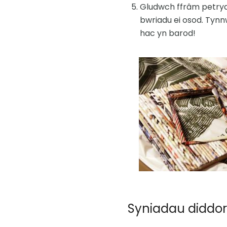
Gludwch ffrâm petryal 
bwriadu ei osod. Tynnw
hac yn barod!
Syniadau diddor