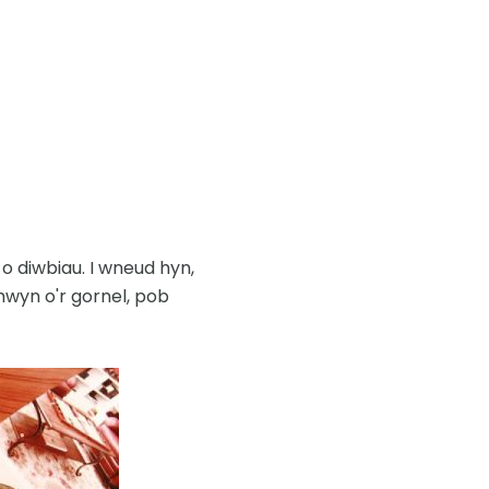
o diwbiau. I wneud hyn,
hwyn o'r gornel, pob