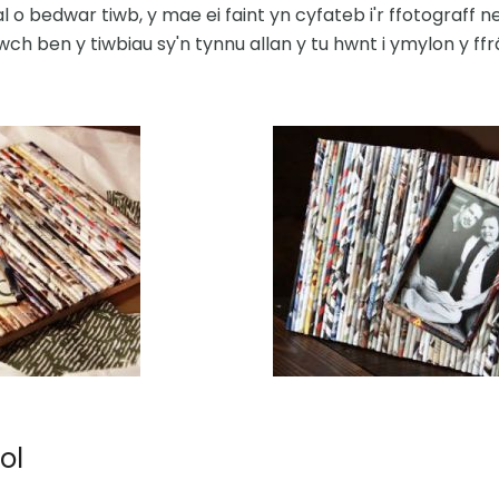
o bedwar tiwb, y mae ei faint yn cyfateb i'r ffotograff ne
ch ben y tiwbiau sy'n tynnu allan y tu hwnt i ymylon y ff
ol