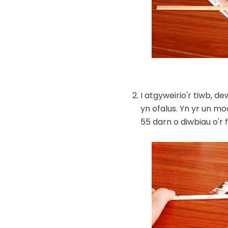
I atgyweirio'r tiwb, d
yn ofalus. Yn yr un m
55 darn o diwbiau o'r 