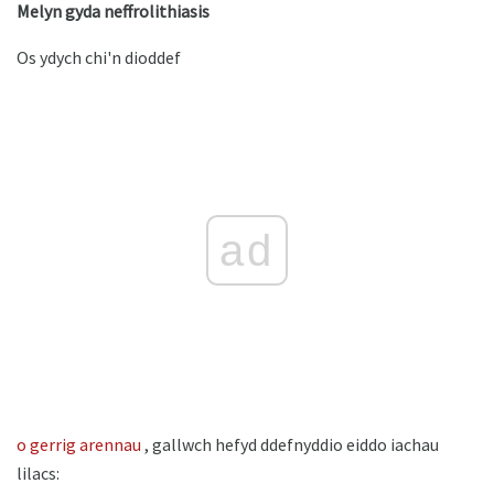
Melyn gyda neffrolithiasis
Os ydych chi'n dioddef
ad
o gerrig arennau
, gallwch hefyd ddefnyddio eiddo iachau
lilacs: