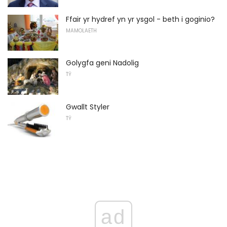
Ffair yr hydref yn yr ysgol - beth i goginio?
MAMOLAETH
Golygfa geni Nadolig
TŶ
Gwallt Styler
TŶ
ad