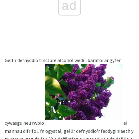
ad
Gellir defnyddio tincture alcohol wedi'i baratoi ar gyfer
cywasgu neu rwbio
ei
mannau difrifol. Yn ogystal, gellir defnyddio'r feddyginiaeth y
tu mewn, gan ddileu 30 o ddiffygion o'r tywodlyd sy'n deillio o