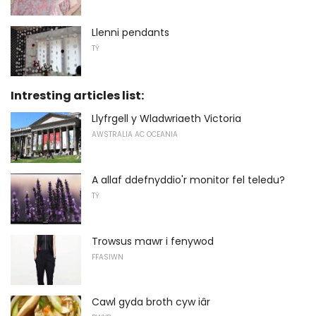
Llenni pendants
TŶ
Intresting articles list:
Llyfrgell y Wladwriaeth Victoria
AWSTRALIA AC OCEANIA
A allaf ddefnyddio'r monitor fel teledu?
TŶ
Trowsus mawr i fenywod
FFASIWN
Cawl gyda broth cyw iâr