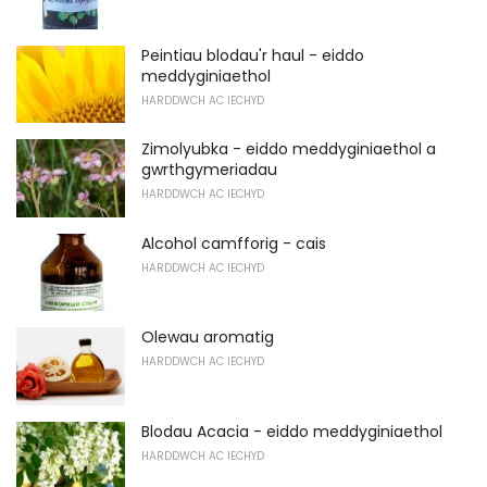
Peintiau blodau'r haul - eiddo
meddyginiaethol
HARDDWCH AC IECHYD
Zimolyubka - eiddo meddyginiaethol a
gwrthgymeriadau
HARDDWCH AC IECHYD
Alcohol camfforig - cais
HARDDWCH AC IECHYD
Olewau aromatig
HARDDWCH AC IECHYD
Blodau Acacia - eiddo meddyginiaethol
HARDDWCH AC IECHYD