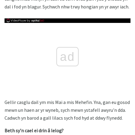
dal i fod yn blagur. Sychwch nhw trwy hongian yn yr awyr iach.
ad
Gellir casglu dail ym mis Mai a mis Mehefin. Yna, gan eu gosod
mewn un haen ar yr wyneb, sych mewn ystafell awyru'n dda.
Cadwch yn barod a gall lilacs sych fod hyd at ddwy flynedd.
Beth sy'n cael ei drin â lelog?