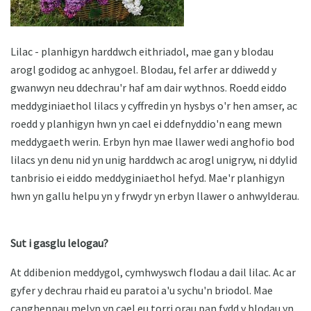
Lilac - planhigyn harddwch eithriadol, mae gan y blodau
arogl godidog ac anhygoel. Blodau, fel arfer ar ddiwedd y
gwanwyn neu ddechrau'r haf am dair wythnos. Roedd eiddo
meddyginiaethol lilacs y cyffredin yn hysbys o'r hen amser, ac
roedd y planhigyn hwn yn cael ei ddefnyddio'n eang mewn
meddygaeth werin. Erbyn hyn mae llawer wedi anghofio bod
lilacs yn denu nid yn unig harddwch ac arogl unigryw, ni ddylid
tanbrisio ei eiddo meddyginiaethol hefyd. Mae'r planhigyn
hwn yn gallu helpu yn y frwydr yn erbyn llawer o anhwylderau.
Sut i gasglu lelogau?
At ddibenion meddygol, cymhwyswch flodau a dail lilac. Ac ar
gyfer y dechrau rhaid eu paratoi a'u sychu'n briodol. Mae
canghennau melyn yn cael eu torri orau pan fydd y blodau yn