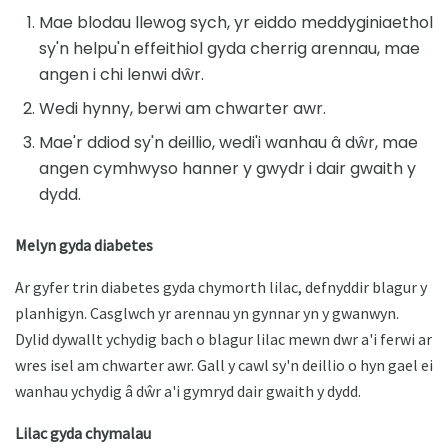
Mae blodau llewog sych, yr eiddo meddyginiaethol
sy'n helpu'n effeithiol gyda cherrig arennau, mae
angen i chi lenwi dŵr.
Wedi hynny, berwi am chwarter awr.
Mae'r ddiod sy'n deillio, wedi'i wanhau â dŵr, mae
angen cymhwyso hanner y gwydr i dair gwaith y
dydd.
Melyn gyda diabetes
Ar gyfer trin diabetes gyda chymorth lilac, defnyddir blagur y
planhigyn. Casglwch yr arennau yn gynnar yn y gwanwyn.
Dylid dywallt ychydig bach o blagur lilac mewn dwr a'i ferwi ar
wres isel am chwarter awr. Gall y cawl sy'n deillio o hyn gael ei
wanhau ychydig â dŵr a'i gymryd dair gwaith y dydd.
Lilac gyda chymalau