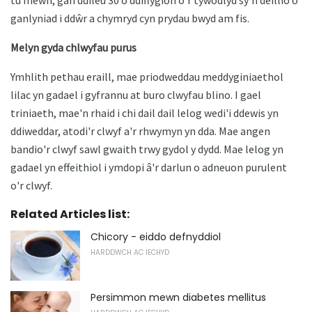
ganlyniad i ddŵr a chymryd cyn prydau bwyd am fis.
Melyn gyda chlwyfau purus
Ymhlith pethau eraill, mae priodweddau meddyginiaethol
lilac yn gadael i gyfrannu at buro clwyfau blino. I gael
triniaeth, mae'n rhaid i chi dail dail lelog wedi'i ddewis yn
ddiweddar, atodi'r clwyf a'r rhwymyn yn dda. Mae angen
bandio'r clwyf sawl gwaith trwy gydol y dydd. Mae lelog yn
gadael yn effeithiol i ymdopi â'r darlun o adneuon purulent
o'r clwyf.
Related Articles list:
Chicory - eiddo defnyddiol
HARDDWCH AC IECHYD
Persimmon mewn diabetes mellitus