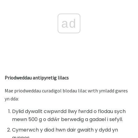
ad
Priodweddau antipyretig lilacs
Mae priodweddau curadigol blodau lilac wrth ymladd gwres
yn dda:
Dylid dywallt cwpwrdd llwy fwrdd o flodau sych
mewn 500 g o ddŵr berwedig a gadael i sefyll.
Cymerwch y diod hwn dair gwaith y dydd yn
gynnes.