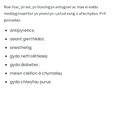
Mae lilac, yn wir, yn blanhigyn anhygoel ac mae ei eiddo
meddyginiaethol yn ymestyn i ystod eang o afiechydon. Prif
geisiadau:
antipyretics;
asiant gwrthlidiol;
anesthetig;
gyda neffrolithiasis;
gyda diabetes ;
mewn cleifion â chymalau;
gyda chlwyfau purus.