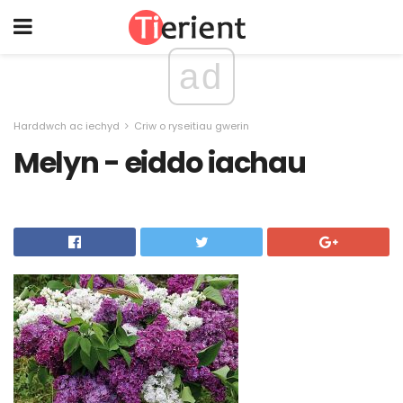
ad
Harddwch ac iechyd
Criw o ryseitiau gwerin
Melyn - eiddo iachau