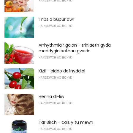
HARDDWCH AC IECHYD
Tribs o bupur dŵr
HARDDWCH AC IECHYD
Arrhythmia'r galon - triniaeth gyda
meddyginiaethau gwerin
HARDDWCH AC IECHYD
Kizil - eiddo defnyddiol
HARDDWCH AC IECHYD
Henna di-liw
HARDDWCH AC IECHYD
Tar Birch - cais y tu mewn
HARDDWCH AC IECHYD