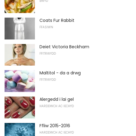
BWYD
Coats Fur Rabbit
FFASIWN
Deiet Victoria Beckham
FFITRWYDD
Maltitol - da a drwg
FFITRWYDD
Alergedd i lai gel
HARDDWCH AC IECHYD
Ffliw 2015-2016
HARDDWCH AC IECHYD