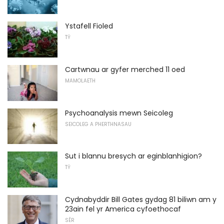
Ystafell Fioled
TŶ
Cartwnau ar gyfer merched 11 oed
MAMOLAETH
Psychoanalysis mewn Seicoleg
SEICOLEG A PHERTHNASAU
Sut i blannu bresych ar eginblanhigion?
TŶ
Cydnabyddir Bill Gates gydag 81 biliwn am y
23ain fel yr America cyfoethocaf
SÊR