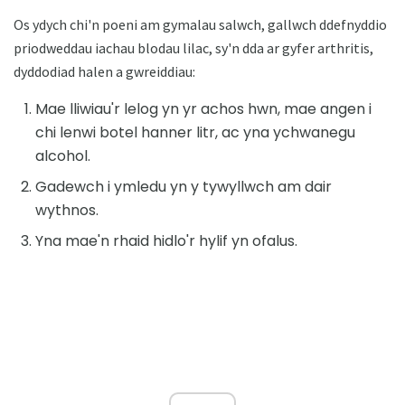
Os ydych chi'n poeni am gymalau salwch, gallwch ddefnyddio
priodweddau iachau blodau lilac, sy'n dda ar gyfer arthritis,
dyddodiad halen a gwreiddiau:
Mae lliwiau'r lelog yn yr achos hwn, mae angen i
chi lenwi botel hanner litr, ac yna ychwanegu
alcohol.
Gadewch i ymledu yn y tywyllwch am dair
wythnos.
Yna mae'n rhaid hidlo'r hylif yn ofalus.