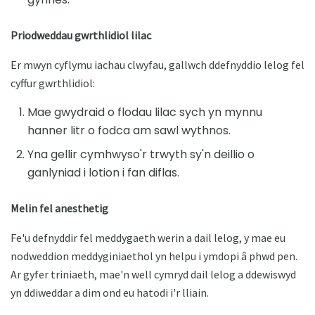
Priodweddau gwrthlidiol lilac
Er mwyn cyflymu iachau clwyfau, gallwch ddefnyddio lelog fel
cyffur gwrthlidiol:
Mae gwydraid o flodau lilac sych yn mynnu
hanner litr o fodca am sawl wythnos.
Yna gellir cymhwyso'r trwyth sy'n deillio o
ganlyniad i lotion i fan diflas.
Melin fel anesthetig
Fe'u defnyddir fel meddygaeth werin a dail lelog, y mae eu
nodweddion meddyginiaethol yn helpu i ymdopi â phwd pen.
Ar gyfer triniaeth, mae'n well cymryd dail lelog a ddewiswyd
yn ddiweddar a dim ond eu hatodi i'r lliain.