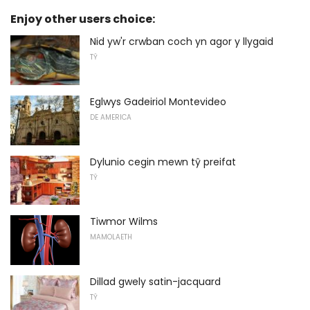
Enjoy other users choice:
Nid yw'r crwban coch yn agor y llygaid
TŶ
Eglwys Gadeiriol Montevideo
DE AMERICA
Dylunio cegin mewn tŷ preifat
TŶ
Tiwmor Wilms
MAMOLAETH
Dillad gwely satin-jacquard
TŶ