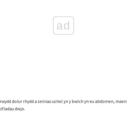
ad
rwydd dolur rhydd a seiniau uchel yn y bwlch yn eu abdomen, maent
ofiadau dwys.