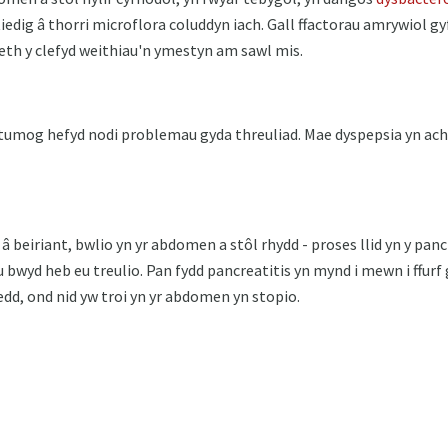
iedig â thorri microflora coluddyn iach. Gall ffactorau amrywiol g
aeth y clefyd weithiau'n ymestyn am sawl mis.
stumog hefyd nodi problemau gyda threuliad. Mae dyspepsia yn ach
â beiriant, bwlio yn yr abdomen a stôl rhydd - proses llid yn y pan
 bwyd heb eu treulio. Pan fydd pancreatitis yn mynd i mewn i ffurf
dd, ond nid yw troi yn yr abdomen yn stopio.