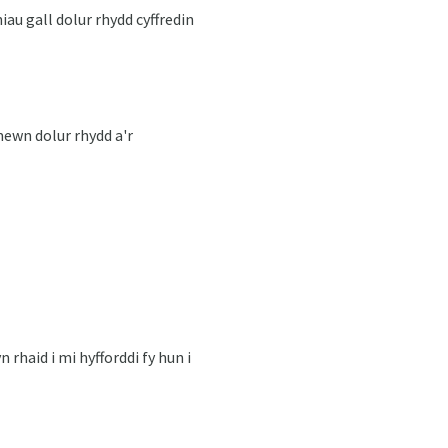
au gall dolur rhydd cyffredin
mewn dolur rhydd a'r
 rhaid i mi hyfforddi fy hun i