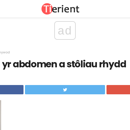
ad
nywod
 yr abdomen a stôliau rhydd