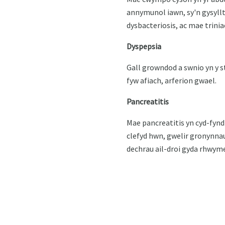
annymunol iawn, sy'n gysyllt
dysbacteriosis, ac mae trini
Dyspepsia
Gall growndod a swnio yn y 
fyw afiach, arferion gwael.
Pancreatitis
Mae pancreatitis yn cyd-fynd 
clefyd hwn, gwelir gronynnau
dechrau ail-droi gyda rhwyme