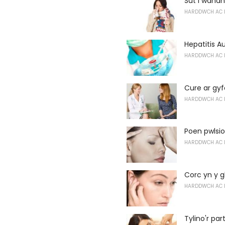
Sut i wahan
HARDDWCH AC 
Hepatitis A
HARDDWCH AC 
Cure ar gy
HARDDWCH AC 
Poen pwlsi
HARDDWCH AC 
Corc yn y 
HARDDWCH AC 
Tylino'r par