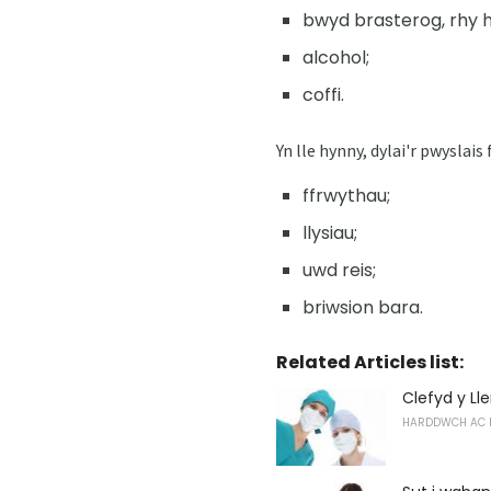
bwyd brasterog, rhy h
alcohol;
coffi.
Yn lle hynny, dylai'r pwyslais 
ffrwythau;
llysiau;
uwd reis;
briwsion bara.
Related Articles list:
Clefyd y Lle
HARDDWCH AC 