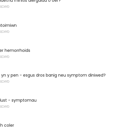
iaethu rhinitis alergaidd o oer?
IECHYD
utoimiwn
IECHYD
fer hemorrhoids
IECHYD
o yn y pen - esgus dros banig neu symptom diniwed?
IECHYD
glust - symptomau
IECHYD
th coler