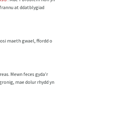
yfrannu at ddatblygiad
osi maeth gwael, ffordd o
creas. Mewn feces gyda'r
 gronig, mae dolur rhydd yn