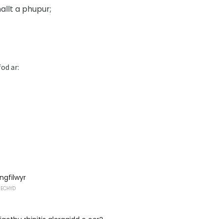
allt a phupur;
fod ar:
ngfilwyr
IECHYD