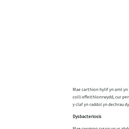
Mae carthion hylif yn aml y
colli effeithlonrwydd, cur p
y claf yn raddol yn dechrau dy
Dysbacteriosis
Mae cwympo cyson yn yr abdo