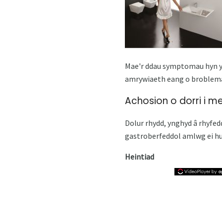
Mae'r ddau symptomau hyn yn
amrywiaeth eang o broblemau.
Achosion o dorri i 
Dolur rhydd, ynghyd â rhyfedd
gastroberfeddol amlwg ei hu
Heintiad