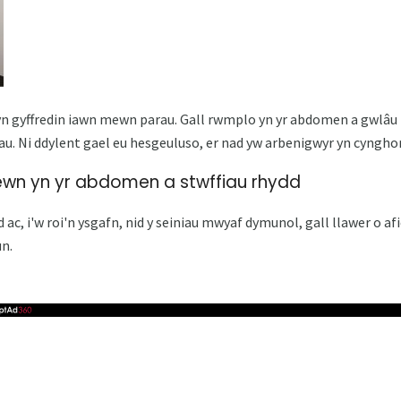
 gyffredin iawn mewn parau. Gall rwmplo yn yr abdomen a gwlâu 
 Ni ddylent gael eu hesgeuluso, er nad yw arbenigwyr yn cynghori 
mewn yn yr abdomen a stwffiau rhydd
 ac, i'w roi'n ysgafn, nid y seiniau mwyaf dymunol, gall llawer o af
n.