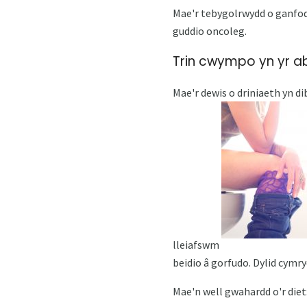
Mae'r tebygolrwydd o ganfod 
guddio oncoleg.
Trin cwympo yn yr a
Mae'r dewis o driniaeth yn di
lleiafswm
beidio â gorfudo. Dylid cym
Mae'n well gwahardd o'r diet