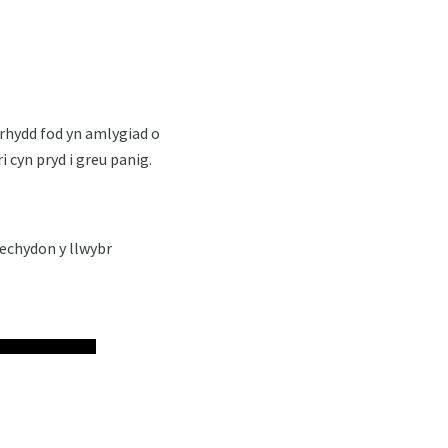
rhydd fod yn amlygiad o
cyn pryd i greu panig.
iechydon y llwybr