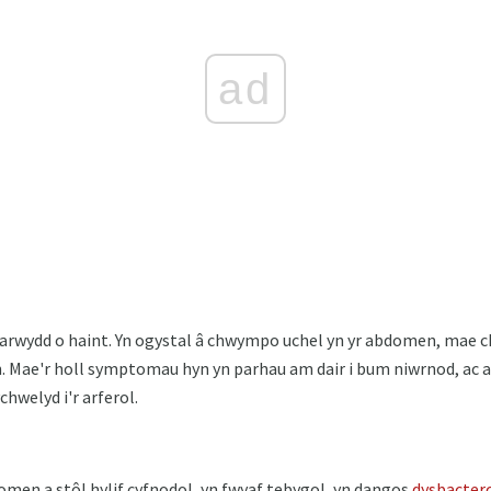
ad
n arwydd o haint. Yn ogystal â chwympo uchel yn yr abdomen, mae
en. Mae'r holl symptomau hyn yn parhau am dair i bum niwrnod, ac a
chwelyd i'r arferol.
men a stôl hylif cyfnodol, yn fwyaf tebygol, yn dangos
dysbacter