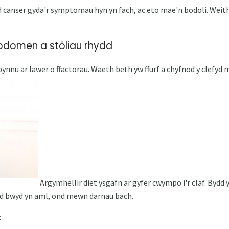
canser gyda'r symptomau hyn yn fach, ac eto mae'n bodoli. Weithi
bdomen a stôliau rhydd
bynnu ar lawer o ffactorau. Waeth beth yw ffurf a chyfnod y clefyd 
Argymhellir diet ysgafn ar gyfer cwympo i'r claf. Bydd yn
ryd bwyd yn aml, ond mewn darnau bach.
: