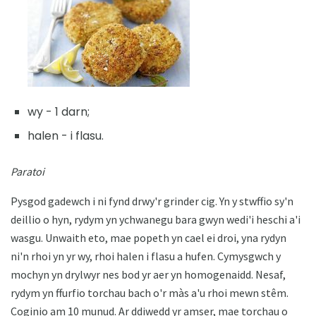
wy - 1 darn;
halen - i flasu.
Paratoi
Pysgod gadewch i ni fynd drwy'r grinder cig. Yn y stwffio sy'n
deillio o hyn, rydym yn ychwanegu bara gwyn wedi'i heschi a'i
wasgu. Unwaith eto, mae popeth yn cael ei droi, yna rydyn
ni'n rhoi yn yr wy, rhoi halen i flasu a hufen. Cymysgwch y
mochyn yn drylwyr nes bod yr aer yn homogenaidd. Nesaf,
rydym yn ffurfio torchau bach o'r màs a'u rhoi mewn stêm.
Coginio am 10 munud. Ar ddiwedd yr amser, mae torchau o