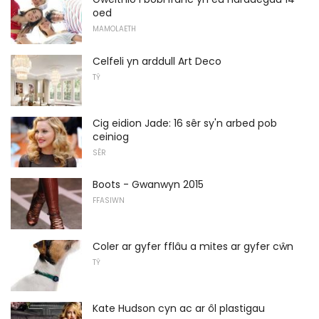
oed
MAMOLAETH
Celfeli yn arddull Art Deco
TŶ
Cig eidion Jade: 16 sêr sy'n arbed pob
ceiniog
SÊR
Boots - Gwanwyn 2015
FFASIWN
Coler ar gyfer fflâu a mites ar gyfer cŵn
TŶ
Kate Hudson cyn ac ar ôl plastigau