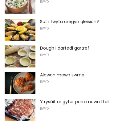
BWYD
Sut i fwyta cregyn gleision?
BWYD
Dough i dartedi gartref
BWYD
Alawon mewn swmp
BWYD
Y rysáit ar gyfer porc mewn ffoil
BWYD