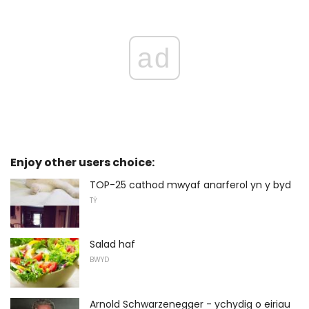
ad
Enjoy other users choice:
TOP-25 cathod mwyaf anarferol yn y byd
TŶ
Salad haf
BWYD
Arnold Schwarzenegger - ychydig o eiriau