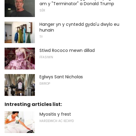
am y "Terminator" a Donald Trump
SÊR
Hanger yn y cyntedd gyda'u dwylo eu
hunain
TŶ
Stiwd Rococo mewn dillad
FFASIWN
Eglwys Sant Nicholas
EWROP
Intresting articles list:
Myositis y frest
HARDDWCH AC IECHYD