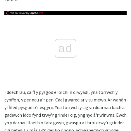
ad
I ddechrau, caiff y pysgod ei olchi'n drwyadl, yna torrwch y
cynffon, y pennau a'r pen. Cael gwared ar y tu mewn. Ar wahân
y ffiled pysgod o'r esgyrn. Yna torrwch y cig yn ddarnau bach a
gadewch iddo fynd trwy'r grinder cig, ynghyd â'r winwns. Ewch
yn y darnau llaeth o fara gwyn, gwasgu a throi drwy'r grinder
cig hefyd. I'r màs sy'n deillio ohono, ychwanegwch yr wyau