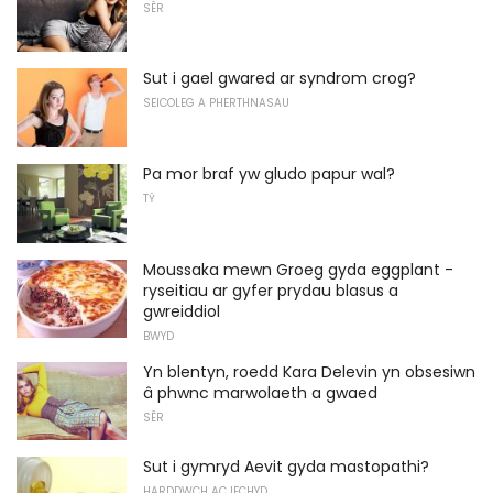
SÊR
Sut i gael gwared ar syndrom crog?
SEICOLEG A PHERTHNASAU
Pa mor braf yw gludo papur wal?
TŶ
Moussaka mewn Groeg gyda eggplant -
ryseitiau ar gyfer prydau blasus a
gwreiddiol
BWYD
Yn blentyn, roedd Kara Delevin yn obsesiwn
â phwnc marwolaeth a gwaed
SÊR
Sut i gymryd Aevit gyda mastopathi?
HARDDWCH AC IECHYD