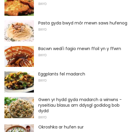
BWYD
Pasta gyda bwyd môr mewn saws hufenog
BWYD
Bacwn wedi'i fagio mewn ffoil yn y ffwrn
BWYD
Eggplants fel madarch
BWYD
Gwen yr hydd gyda madarch a winwns -
ryseitiau blasus am ddysgl godidog bob
dydd
BWYD
Okroshka ar hufen sur