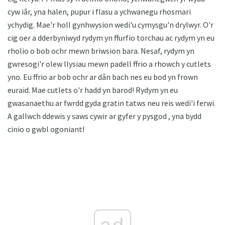
cyw iâr, yna halen, pupur i flasu a ychwanegu rhosmari
ychydig. Mae'r holl gynhwysion wedi'u cymysgu'n drylwyr. O'r
cig oer a dderbyniwyd rydym yn ffurfio torchau ac rydym yn eu
rholio o bob ochr mewn briwsion bara. Nesaf, rydym yn
gwresogi'r olew llysiau mewn padell ffrio a rhowch y cutlets
yno. Eu ffrio ar bob ochr ar dân bach nes eu bod yn frown
euraid. Mae cutlets o'r hadd yn barod! Rydym yn eu
gwasanaethu ar fwrdd gyda gratin tatws neu reis wedi'i ferwi.
A gallwch ddewis y saws cywir ar gyfer y pysgod , yna bydd
cinio o gwbl ogoniant!