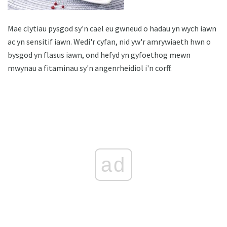
Mae clytiau pysgod sy'n cael eu gwneud o hadau yn wych iawn
ac yn sensitif iawn. Wedi'r cyfan, nid yw'r amrywiaeth hwn o
bysgod yn flasus iawn, ond hefyd yn gyfoethog mewn
mwynau a fitaminau sy'n angenrheidiol i'n corff.
ad