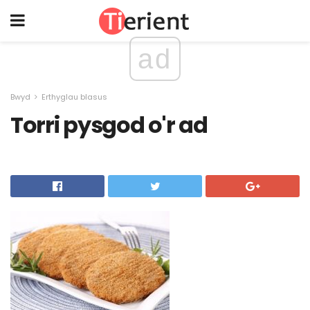
ad
Bwyd
Erthyglau blasus
Torri pysgod o'r ad