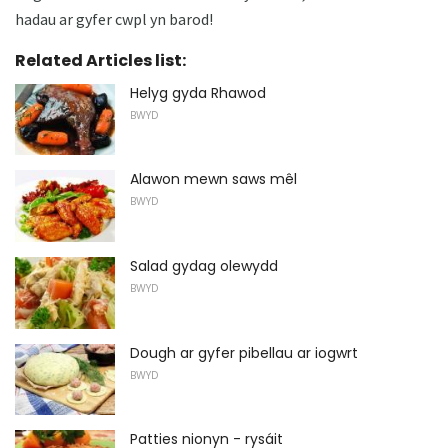
hadau ar gyfer cwpl yn barod!
Related Articles list:
Helyg gyda Rhawod
BWYD
Alawon mewn saws mêl
BWYD
Salad gydag olewydd
BWYD
Dough ar gyfer pibellau ar iogwrt
BWYD
Patties nionyn - rysáit