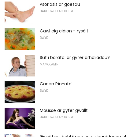
Psoriasis ar goesau
HARDDWCH AC IECHYD
Cawl cig eidion - rysáit
BWYD
Sut i baratoi ar gyfer arholiadau?
MAMOLAETH
Cacen Pîn-afal
BWYD
Mousse ar gyfer gwallt
HARDDWCH AC IECHYD
Gweithio i bobl ifanc yn eu harddegau 14