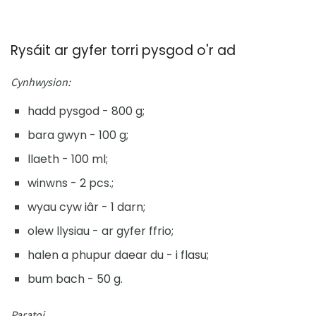
Rysáit ar gyfer torri pysgod o'r ad
Cynhwysion:
hadd pysgod - 800 g;
bara gwyn - 100 g;
llaeth - 100 ml;
winwns - 2 pcs.;
wyau cyw iâr - 1 darn;
olew llysiau - ar gyfer ffrio;
halen a phupur daear du - i flasu;
bum bach - 50 g.
Paratoi