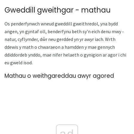
Gweddill gweithgar - mathau
Os penderfynwch wneud gweddill gweithredol, yna bydd
angen, yn gyntaf oll, benderfynu beth sy'n eich denu mwy -
natur, cyflymder, dŵr neu gerdded yn yr awyr iach. Wrth
ddewis y math o chwaraeon a hamdden y mae gennych
ddiddordeb ynddo, mae nifer helaeth o gynigion ar agor i chi
eu gweld isod.
Mathau o weithgareddau awyr agored