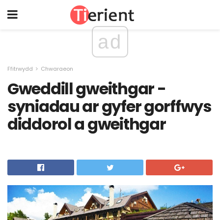
ad
Ffitrwydd
Chwaraeon
Gweddill gweithgar -
syniadau ar gyfer gorffwys
diddorol a gweithgar