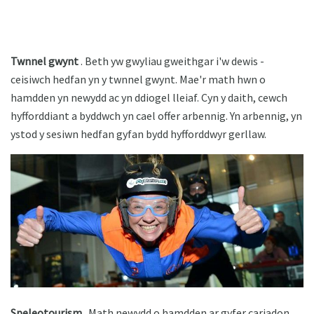
Twnnel gwynt
. Beth yw gwyliau gweithgar i'w dewis -
ceisiwch hedfan yn y twnnel gwynt. Mae'r math hwn o
hamdden yn newydd ac yn ddiogel lleiaf. Cyn y daith, cewch
hyfforddiant a byddwch yn cael offer arbennig. Yn arbennig, yn
ystod y sesiwn hedfan gyfan bydd hyfforddwyr gerllaw.
Speleotourism
. Math newydd o hamdden ar gyfer cariadon