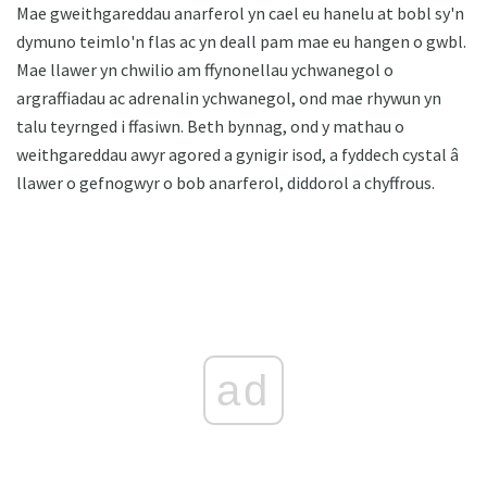
Mae gweithgareddau anarferol yn cael eu hanelu at bobl sy'n
dymuno teimlo'n flas ac yn deall pam mae eu hangen o gwbl.
Mae llawer yn chwilio am ffynonellau ychwanegol o
argraffiadau ac adrenalin ychwanegol, ond mae rhywun yn
talu teyrnged i ffasiwn. Beth bynnag, ond y mathau o
weithgareddau awyr agored a gynigir isod, a fyddech cystal â
llawer o gefnogwyr o bob anarferol, diddorol a chyffrous.
ad