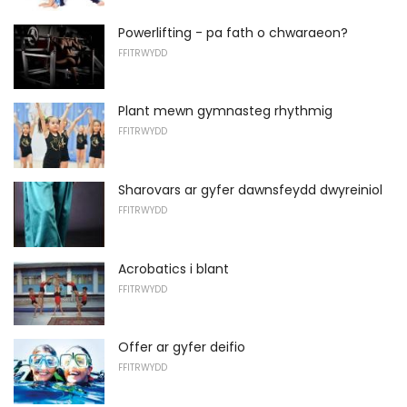
Powerlifting - pa fath o chwaraeon?
FFITRWYDD
Plant mewn gymnasteg rhythmig
FFITRWYDD
Sharovars ar gyfer dawnsfeydd dwyreiniol
FFITRWYDD
Acrobatics i blant
FFITRWYDD
Offer ar gyfer deifio
FFITRWYDD