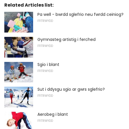
Related Articles list:
Pa well - bwrdd sglefrio neu fwrdd ceiniog?
FFITRWYDD
Gymnasteg artistig i ferched
FFITRWYDD
Sgïo i blant
FFITRWYDD
Sut i ddysgu sgïo ar gwrs sglefrio?
FFITRWYDD
Aerobeg i blant
FFITRWYDD