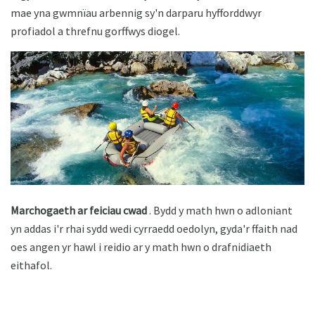
mae yna gwmnïau arbennig sy'n darparu hyfforddwyr
profiadol a threfnu gorffwys diogel.
Marchogaeth ar feiciau cwad
. Bydd y math hwn o adloniant
yn addas i'r rhai sydd wedi cyrraedd oedolyn, gyda'r ffaith nad
oes angen yr hawl i reidio ar y math hwn o drafnidiaeth
eithafol.