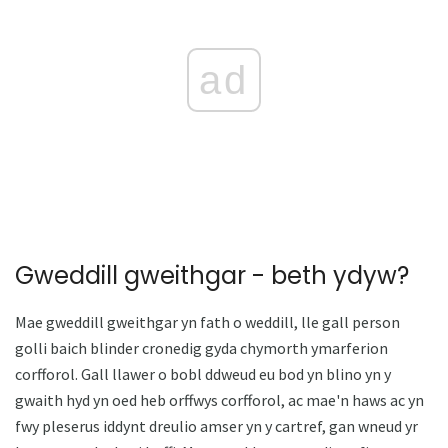
ad
Gweddill gweithgar - beth ydyw?
Mae gweddill gweithgar yn fath o weddill, lle gall person
golli baich blinder cronedig gyda chymorth ymarferion
corfforol. Gall llawer o bobl ddweud eu bod yn blino yn y
gwaith hyd yn oed heb orffwys corfforol, ac mae'n haws ac yn
fwy pleserus iddynt dreulio amser yn y cartref, gan wneud yr