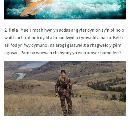
2.
Hela
. Mae'r math hwn yn addas ar gyfer dynion sy'n blino o
waith arferol bob dydd a breuddwydio i ymweld â natur. Beth
all fod yn fwy dymunol na arogl glaswellt a rhagweld y gêm
agosáu. Pam na wnewch chi hynny yn eich amser hamdden ?