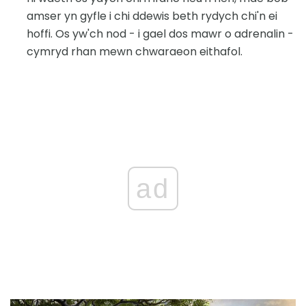
amser yn gyfle i chi ddewis beth rydych chi'n ei
hoffi. Os yw'ch nod - i gael dos mawr o adrenalin -
cymryd rhan mewn chwaraeon eithafol.
ad