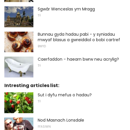
Sgwâr Wenceslas ym Mragg
TŶ
Bunnau gyda hadau pabi - y syniadau
mwyaf blasus a gwreiddiol o bobi cartref
BWYD
Caerfaddon - haearn bwrw neu acrylig?
TŶ
Intresting articles list:
Sut i dyfu mefus o hadau?
TŶ
Nod Masnach Lonsdale
FFASIWN