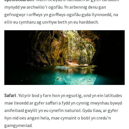
mynydd yw archwilio'r ogofâu. Yn arbennig denu gan
gefnogwyr i orffwys yn gorffwys ogofâu gyda llynnoedd, na
ellir eu cymharu ag unrhyw beth yn eu harddwch.
Safari
. Ystyrir bod y farn hon yn egsotig, ond yn ein latitudes
mae lleoedd ar gyfer saffari a fydd yn cynnig mwynhau bywyd
anifeiliaid gwyllt yn eu cynefin naturiol. Gyda llaw, ar gyfer
hyn nid oes angen hela, mae cymaint o bobl yn credu'n
gamgymeriad.