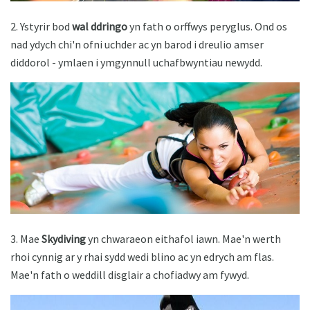
2. Ystyrir bod
wal ddringo
yn fath o orffwys peryglus. Ond os
nad ydych chi'n ofni uchder ac yn barod i dreulio amser
diddorol - ymlaen i ymgynnull uchafbwyntiau newydd.
3. Mae
Skydiving
yn chwaraeon eithafol iawn. Mae'n werth
rhoi cynnig ar y rhai sydd wedi blino ac yn edrych am flas.
Mae'n fath o weddill disglair a chofiadwy am fywyd.