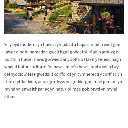
Yn y byd modern, yn llawn symudiad a hapus, mae'n well gan
lawer o bobl hamdden gweithgar goddefol. Mae'n amlwg ei
bod hi'n llawer haws gorwedd ar y soffa o flaen y teledu nag i
wneud llafur corfforol. Yn haws, mae'n haws, ond a yw'n fwy
defnyddiol? Mae gweddill corfforol yn tymheredd y corff ac yn
rhoi cryfder iddo, ac yn gorffwys yn goddefgar, mae person yn
mynd yn anweithgar ac yn naturiol mae pob brwd yn mynd
allan.