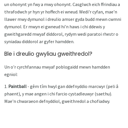
un ohonynt yn fwy a mwy ohonynt. Casglwch eich ffrindiau a
thrafodwch yr hyn yr hoffech ei wneud. Wedi'r cyfan, mae'n
llawer mwy dymunol i dreulio amser gyda budd mewn cwmni
dymunol. Er mwyn ei gwneud hi'n haws i chi ddewis y
gweithgaredd mwyaf diddorol, rydym wedi paratoi rhestr o
syniadau diddorol ar gyfer hamdden.
Ble i dreulio gwyliau gweithredol?
Un o'r cyrchfannau mwyaf poblogaidd mewn hamdden
egnïol:
1.
Paintball
- gêm tîm hwyl gan ddefnyddio marcwyr (peli â
phaent), y mae angen i chi farcio cystadleuwyr (saethu).
Mae'n chwaraeon defnyddiol, gweithredol a chofiadwy.