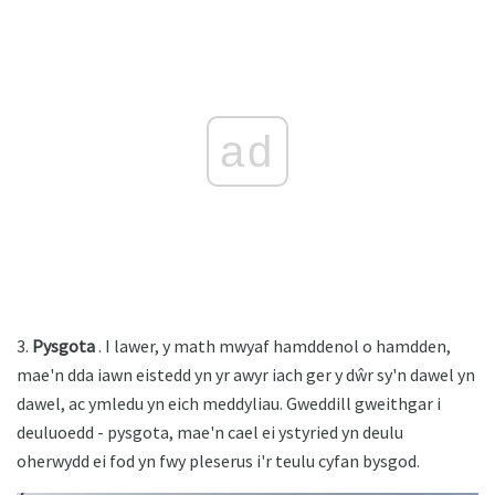
ad
3.
Pysgota
. I lawer, y math mwyaf hamddenol o hamdden,
mae'n dda iawn eistedd yn yr awyr iach ger y dŵr sy'n dawel yn
dawel, ac ymledu yn eich meddyliau. Gweddill gweithgar i
deuluoedd - pysgota, mae'n cael ei ystyried yn deulu
oherwydd ei fod yn fwy pleserus i'r teulu cyfan bysgod.