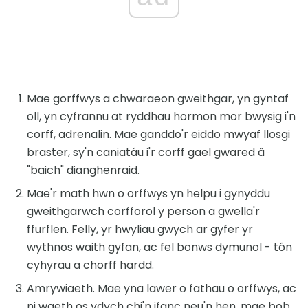
Mae gorffwys a chwaraeon gweithgar, yn gyntaf
oll, yn cyfrannu at ryddhau hormon mor bwysig i'n
corff, adrenalin. Mae ganddo'r eiddo mwyaf llosgi
braster, sy'n caniatáu i'r corff gael gwared â
"baich" dianghenraid.
Mae'r math hwn o orffwys yn helpu i gynyddu
gweithgarwch corfforol y person a gwella'r
ffurflen. Felly, yr hwyliau gwych ar gyfer yr
wythnos waith gyfan, ac fel bonws dymunol - tôn
cyhyrau a chorff hardd.
Amrywiaeth. Mae yna lawer o fathau o orffwys, ac
ni waeth os ydych chi'n ifanc neu'n hen, mae bob