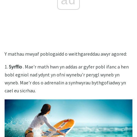
ad
Y mathau mwyaf poblogaidd o weithgareddau awyr agored:
1.
Syrffio
. Mae'r math hwn yn addas ar gyfer pobl ifanc a hen
bobl egnïol nad ydynt yn ofni wynebu'r perygl wyneb yn
wyneb. Mae'r dos o adrenalin a synhwyrau bythgofiadwy yn
cael eu sicrhau.