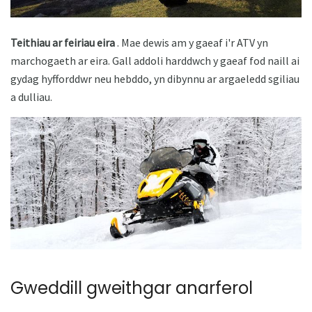
Teithiau ar feiriau eira
. Mae dewis am y gaeaf i'r ATV yn
marchogaeth ar eira. Gall addoli harddwch y gaeaf fod naill ai
gydag hyfforddwr neu hebddo, yn dibynnu ar argaeledd sgiliau
a dulliau.
Gweddill gweithgar anarferol