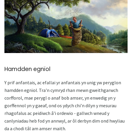
Hamdden egnïol
Y prif anfantais, ac efallai yr anfantais yn unig yw peryglon
hamdden egnïol. Tra'n cymryd rhan mewn gweithgarwch
corfforol, mae perygl o anaf bob amser, yn enwedig yn y
gorffennol yn y gaeaf, ond os ydych chi'n dilyn y mesurau
rhagofalus ac peidiwch â'i ordewio - gallwch wneud y
canlyniadau heb fod yn annwyl, ar ôl derbyn dim ond hwyliau
da a chodi tâl am amser maith.