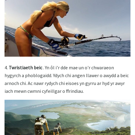
4.
Twristiaeth beic
. Yn ôl i'r dde mae un o'r chwaraeon
hygyrch a phoblogaidd. Ydych chi angen llawer o awydd a beic
arnoch chi. Ac nawr rydych chi eisoes yn gyrru ar hyd yr awyr
iach mewn cwmni cyfeillgar o ffrindiau.