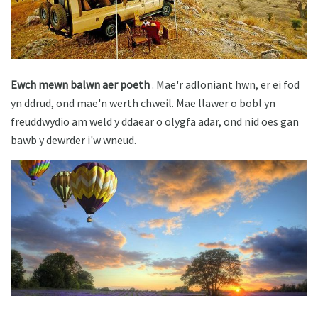
Ewch mewn balwn aer poeth
. Mae'r adloniant hwn, er ei fod
yn ddrud, ond mae'n werth chweil. Mae llawer o bobl yn
freuddwydio am weld y ddaear o olygfa adar, ond nid oes gan
bawb y dewrder i'w wneud.