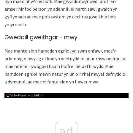
hyn maen nhw'n ei hoffi. Mae gwyddonwyr wedi profi ers
amser hir fod person yn adennill ei nerth sawl gwaith yn
gyflymach ac mae pob system yn dechrau gweithio heb
ymyrraeth.
Gweddill gweithgar - mwy
Mae manteision hamdden egnïol yn swm enfawr, mae'n
arbennig o bwysig ei bod yn ddefnyddiol ar unrhyw oedran ac
mae nifer ei rywogaethau'n hoffi ei helaethrwydd. Mae
hamdden egnïol mewn natur yn un o'r rhai mwyaf defnyddiol
a dymunol, ac mae ei fanteision yn llawer mwy.
ad