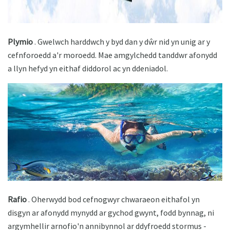
Plymio
. Gwelwch harddwch y byd dan y dŵr nid yn unig ar y
cefnforoedd a'r moroedd. Mae amgylchedd tanddwr afonydd
a llyn hefyd yn eithaf diddorol ac yn ddeniadol.
Rafio
. Oherwydd bod cefnogwyr chwaraeon eithafol yn
disgyn ar afonydd mynydd ar gychod gwynt, fodd bynnag, ni
argymhellir arnofio'n annibynnol ar ddyfroedd stormus -