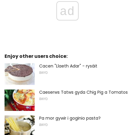
ad
Enjoy other users choice:
Cacen "Llaeth Adar" - rysáit
BWYD
Caeserws Tatws gyda Chig Pig a Tomatos
BWYD
Pa mor gywir i goginio pasta?
BWYD