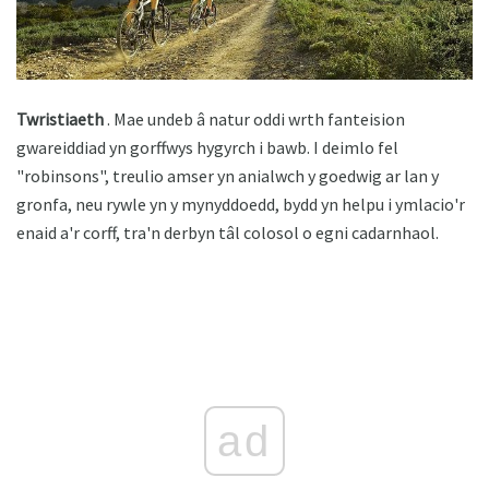
Twristiaeth
. Mae undeb â natur oddi wrth fanteision
gwareiddiad yn gorffwys hygyrch i bawb. I deimlo fel
"robinsons", treulio amser yn anialwch y goedwig ar lan y
gronfa, neu rywle yn y mynyddoedd, bydd yn helpu i ymlacio'r
enaid a'r corff, tra'n derbyn tâl colosol o egni cadarnhaol.
ad